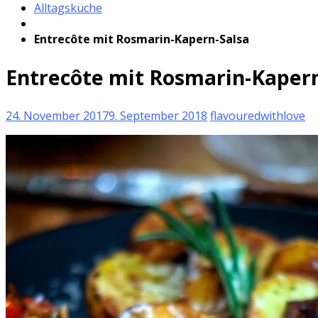
Alltagsküche
Entrecôte mit Rosmarin-Kapern-Salsa
Entrecôte mit Rosmarin-Kapern
24. November 2017
9. September 2018
flavouredwithlove