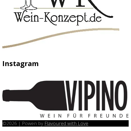
Instagram
©
2026
|
Powen by
Flavoured with Love