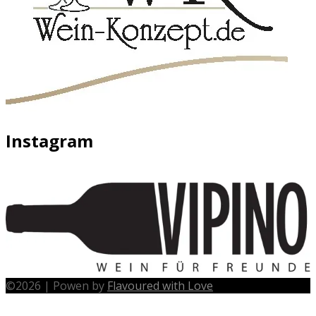
Instagram
©
2026
|
Powen by
Flavoured with Love