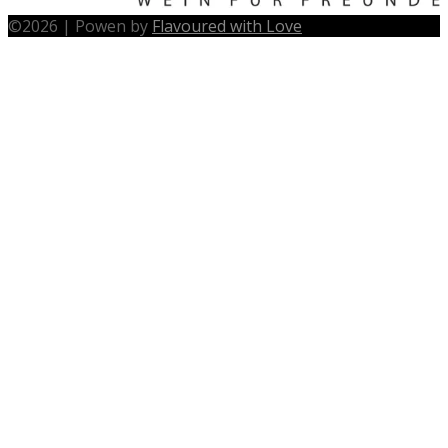
©
2026
|
Powen by
Flavoured with Love