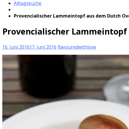
Alltagsküche
Provencialischer Lammeintopf aus dem Dutch Ov
Provencialischer Lammeintopf
16. Juni 2016
17. Juni 2016
flavouredwithlove