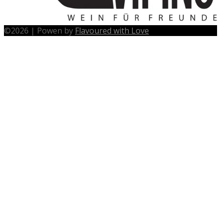
©
2026
|
Powen by
Flavoured with Love