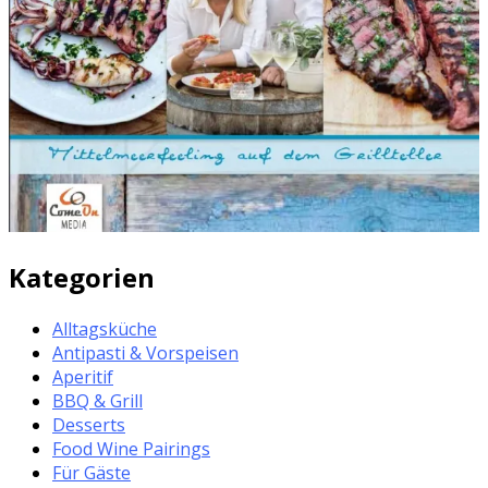
Kategorien
Alltagsküche
Antipasti & Vorspeisen
Aperitif
BBQ & Grill
Desserts
Food Wine Pairings
Für Gäste