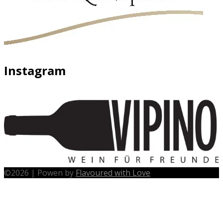
Instagram
©
2026
|
Powen by
Flavoured with Love