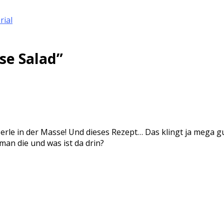
rial
se Salad
”
rle in der Masse! Und dieses Rezept… Das klingt ja mega gut
n die und was ist da drin?