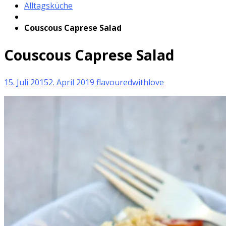
Alltagsküche
Couscous Caprese Salad
Couscous Caprese Salad
15. Juli 2015
2. April 2019
flavouredwithlove