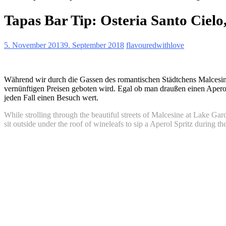
Tapas Bar Tip: Osteria Santo Cielo
5. November 2013
9. September 2018
flavouredwithlove
Während wir durch die Gassen des romantischen Städtchens Malcesine
vernünftigen Preisen geboten wird.
Egal ob man draußen einen Aperol S
jeden Fall einen Besuch wert.
While strolling through the beautiful streets of Malcesine at Lake Gar
sit outside under the roof of wineleafs to sip a Aperol Spritz during the